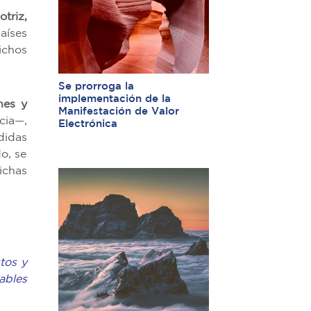
triz,
aíses
ichos
Se prorroga la
implementación de la
nes y
Manifestación de Valor
cia—,
Electrónica
didas
o, se
ichas
tos y
ables