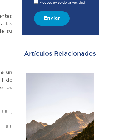
Acepto aviso de privacidad
entes
Enviar
 a las
de su
Artículos Relacionados
de un
 1 de
e los
 UU.,
. UU.