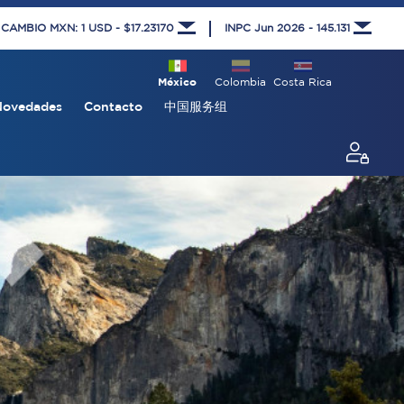
 CAMBIO MXN: 1 USD - $17.23170
INPC Jun 2026 - 145.131
México
Colombia
Costa Rica
Novedades
Contacto
中国服务组