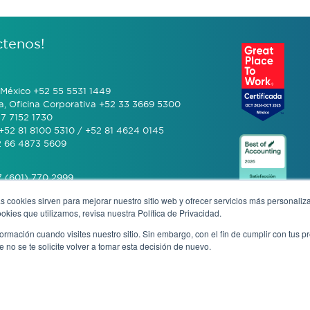
ctenos!
México +52 55 5531 1449
a, Oficina Corporativa +52 33 3669 5300
7 7152 1730
+52 81 8100 5310 / +52 81 4624 0145
2 66 4873 5609
 (601) 770 2999
s cookies sirven para mejorar nuestro sitio web y ofrecer servicios más personaliza
kies que utilizamos, revisa nuestra Política de Privacidad.
+506 4070 0742
rmación cuando visites nuestro sitio. Sin embargo, con el fin de cumplir con tus 
no se te solicite volver a tomar esta decisión de nuevo.
cia anónima