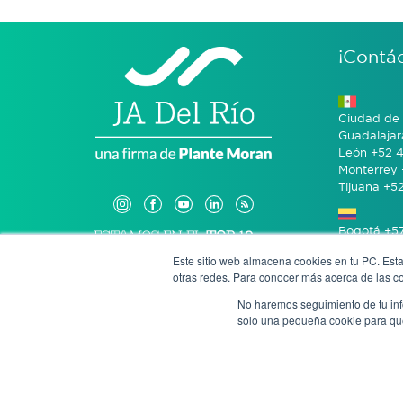
¡Contá
Ciudad de 
Guadalajar
León +52 4
Monterrey 
Tijuana +5
Bogotá +57
Este sitio web almacena cookies en tu PC. Esta
otras redes. Para conocer más acerca de las coo
San José 
No haremos seguimiento de tu info
solo una pequeña cookie para que 
Denun