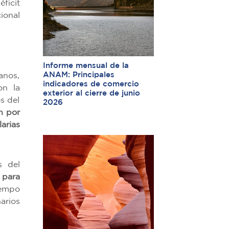
ficit
ional
Informe mensual de la
ANAM: Principales
anos,
indicadores de comercio
on la
exterior al cierre de junio
s del
2026
n por
arias
s del
 para
tiempo
arios