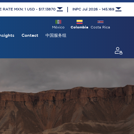
RATE MXN: 1 USD - $17.13870
INPC Jul 2026 - 145.169
México
Colombia
Costa Rica
nsights
Contact
中国服务组