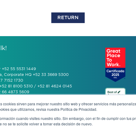
RETURN
lk!
y +52 55 5531 1449
a, Corporate HQ +52 33 3669 5300
7 7152 1730
+52 81 8100 5310 / +52 81 4624 0145
2 66 4873 5609
s cookies sirven para mejorar nuestro sitio web y ofrecer servicios más personaliza
 (601) 770 2999
kies que utilizamos, revisa nuestra Política de Privacidad.
rmación cuando visites nuestro sitio. Sin embargo, con el fin de cumplir con tus 
+506 4070 0742
no se te solicite volver a tomar esta decisión de nuevo.
rivacy