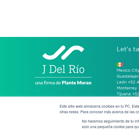
Let’s ta
Mexico Cit
Guadalajar
León +52 4
Monterrey 
Tijuana +5
Este sitio web almacena cookies en tu PC. Esta
Bogotá +57
otras redes. Para conocer más acerca de las coo
No haremos seguimiento de tu info
San José 
solo una pequeña cookie para que 
Notice of P