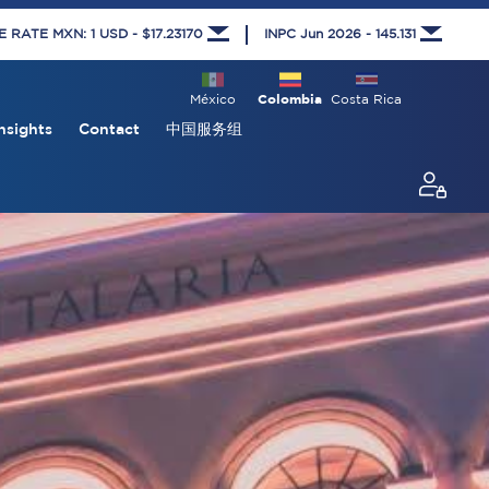
RATE MXN: 1 USD - $17.23170
INPC Jun 2026 - 145.131
México
Colombia
Costa Rica
nsights
Contact
中国服务组