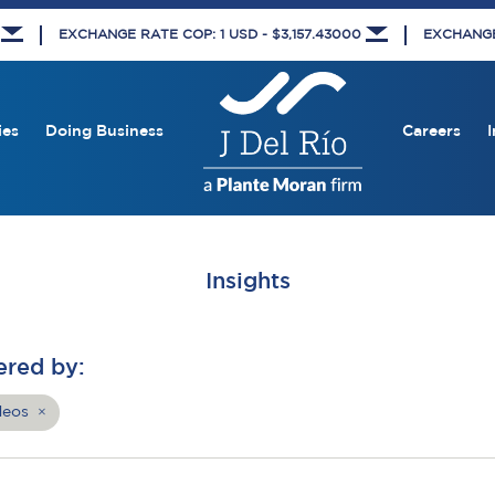
5
EXCHANGE RATE COP: 1 USD - $3,157.43000
EXCHANGE 
ies
Doing Business
Careers
I
Insights
ered by:
deos
×