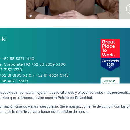
lk!
y +52 55 5531 1449
a, Corporate HQ +52 33 3669 5300
7 7152 1730
+52 81 8100 5310 / +52 81 4624 0145
2 66 4873 5609
s cookies sirven para mejorar nuestro sitio web y ofrecer servicios más personaliza
 (601) 770 2999
kies que utilizamos, revisa nuestra Política de Privacidad.
rmación cuando visites nuestro sitio. Sin embargo, con el fin de cumplir con tus 
+506 4070 0742
no se te solicite volver a tomar esta decisión de nuevo.
rivacy