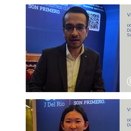
V
I
Di
S
V
I
D