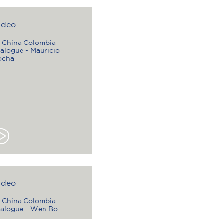
ideo
X China Colombia
alogue - Mauricio
ocha
ideo
X China Colombia
ialogue - Wen Bo