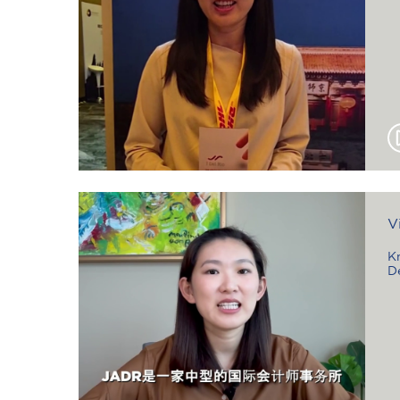
V
K
D