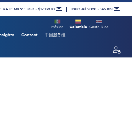
RATE MXN: 1 USD - $17.13870
INPC Jul 2026 - 145.169
México
Colombia
Costa Rica
nsights
Contact
中国服务组