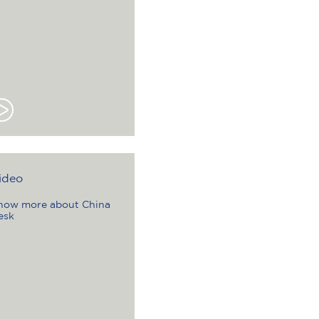
ideo
now more about China
esk