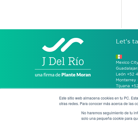
Let’s ta
Mexico Cit
Guadalajar
León +52 4
Monterrey 
Tijuana +5
Este sitio web almacena cookies en tu PC. Esta
Bogotá +57
otras redes. Para conocer más acerca de las coo
No haremos seguimiento de tu info
San José 
solo una pequeña cookie para que 
Notice of P