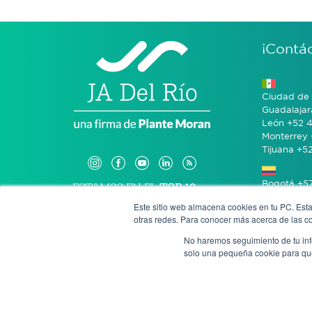
¡Contá
Ciudad de 
Guadalajar
León +52 4
Monterrey 
Tijuana +5
Bogotá +57
Este sitio web almacena cookies en tu PC. Esta
otras redes. Para conocer más acerca de las coo
San José 
No haremos seguimiento de tu info
solo una pequeña cookie para que 
Denun