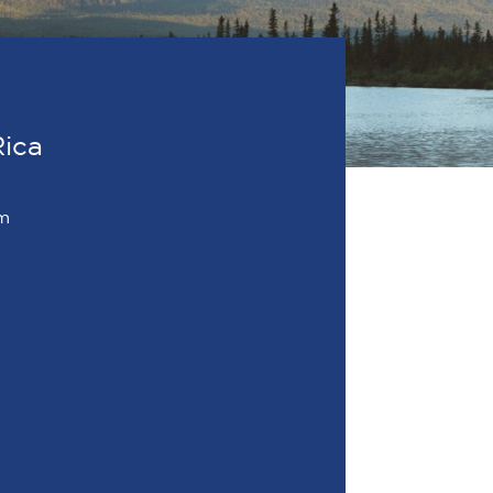
Rica
om