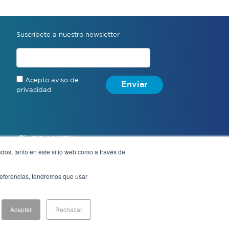
Suscríbete a nuestro newsletter
Acepto aviso de
Enviar
privacidad
dos, tanto en este sitio web como a través de
preferencias, tendremos que usar
Aviso de privacidad
Aceptar
Rechazar