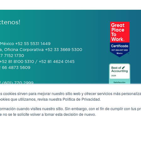
ctenos!
México +52 55 5531 1449
a, Oficina Corporativa +52 33 3669 5300
7 7152 1730
+52 81 8100 5310 / +52 81 4624 0145
2 66 4873 5609
 (601) 770 2999
s cookies sirven para mejorar nuestro sitio web y ofrecer servicios más personaliza
kies que utilizamos, revisa nuestra Política de Privacidad.
+506 4070 0742
rmación cuando visites nuestro sitio. Sin embargo, con el fin de cumplir con tus 
no se te solicite volver a tomar esta decisión de nuevo.
cia anónima