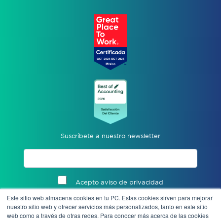
Suscríbete a nuestro newsletter
Acepto aviso de privacidad
Este sitio web almacena cookies en tu PC. Estas cookies sirven para mejorar
Enviar
nuestro sitio web y ofrecer servicios más personalizados, tanto en este sitio
web como a través de otras redes. Para conocer más acerca de las cookies