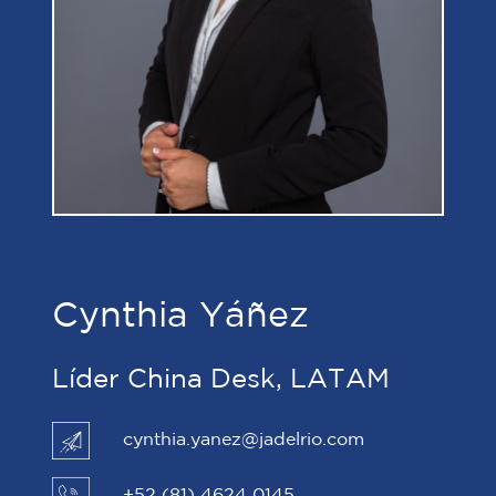
Cynthia Yáñez
Líder China Desk, LATAM
cynthia.yanez@jadelrio.com
+52 (81) 4624 0145