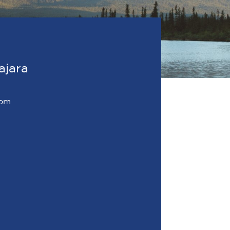
ajara
com