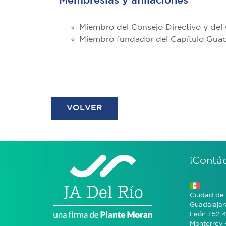
Membresías y afiliaciones
Miembro del Consejo Directivo y de
Miembro fundador del Capítulo Guadal
VOLVER
¡Contá
Ciudad de 
Guadalajar
León +52 4
Monterrey 