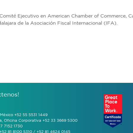
l Comité Ejecutivo en American Chamber of Commerce, Ca
ajara de la Asociación Fiscal Internacional (IFA).
ctenos!
México +52 55 5531 1449
a, Oficina Corporativa +52 33 3669 5300
7 7152 1730
+52 81 8100 5310 / +52 81 4624 0145