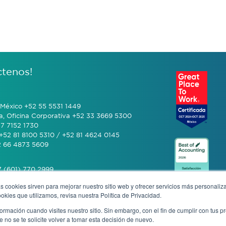
ctenos!
México +52 55 5531 1449
a, Oficina Corporativa +52 33 3669 5300
7 7152 1730
+52 81 8100 5310 / +52 81 4624 0145
2 66 4873 5609
 (601) 770 2999
s cookies sirven para mejorar nuestro sitio web y ofrecer servicios más personaliza
kies que utilizamos, revisa nuestra Política de Privacidad.
+506 4070 0742
rmación cuando visites nuestro sitio. Sin embargo, con el fin de cumplir con tus 
no se te solicite volver a tomar esta decisión de nuevo.