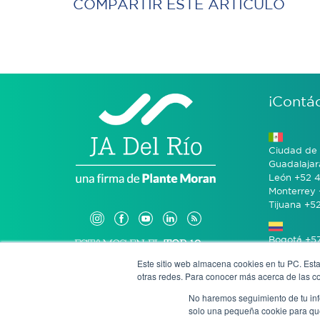
COMPARTIR ESTE ARTÍCULO
¡Contá
Ciudad de 
Guadalajar
León +52 4
Monterrey 
Tijuana +5
Bogotá +57
Este sitio web almacena cookies en tu PC. Esta
otras redes. Para conocer más acerca de las coo
San José 
No haremos seguimiento de tu info
solo una pequeña cookie para que 