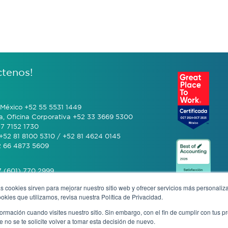
ctenos!
México +52 55 5531 1449
a, Oficina Corporativa +52 33 3669 5300
7 7152 1730
+52 81 8100 5310 / +52 81 4624 0145
2 66 4873 5609
 (601) 770 2999
s cookies sirven para mejorar nuestro sitio web y ofrecer servicios más personaliza
kies que utilizamos, revisa nuestra Política de Privacidad.
+506 4070 0742
rmación cuando visites nuestro sitio. Sin embargo, con el fin de cumplir con tus 
no se te solicite volver a tomar esta decisión de nuevo.