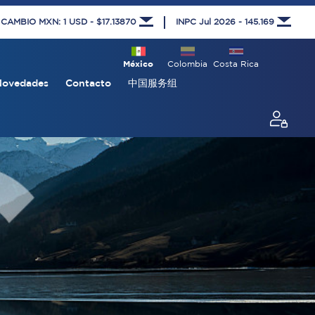
 CAMBIO MXN: 1 USD - $17.13870
INPC Jul 2026 - 145.169
México
Colombia
Costa Rica
Novedades
Contacto
中国服务组