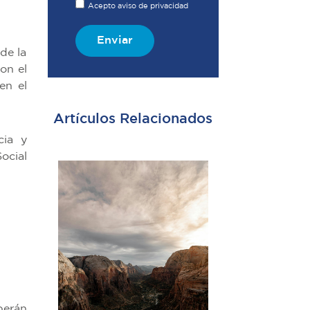
Acepto aviso de privacidad
Enviar
de la
on el
en el
Artículos Relacionados
cia y
ocial
berán