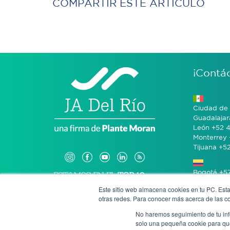
COMPARTIR ESTE ARTÍCULO
¡Contá
Ciudad de 
Guadalajar
León +52 4
Monterrey 
Tijuana +5
Bogotá +57
Este sitio web almacena cookies en tu PC. Esta
otras redes. Para conocer más acerca de las coo
San José 
No haremos seguimiento de tu info
solo una pequeña cookie para que 