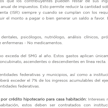
os que los contribuyentes pueden restar de sus ing
 anual de impuestos. Esto permite reducir la cantidad sob
Renta (ISR) siempre y cuando se cumplan con los requi
uir el monto a pagar o bien generar un saldo a favor. 
ntales, psicólogos, nutriólogo, análisis clínicos, prót
 de enfermeras - No medicamentos.
o exceda del SMG al año. Estos gastos aplican única
oncubinato, ascendentes o descendientes en línea recta.
ntidades federativas y municipios, así como a instituc
berá exceder el 7% de los ingresos acumulables del ejer
entidades federativas.
por crédito hipotecario para casa habitación:
Intereses r
bitación, estos deben ser contratados con instituc