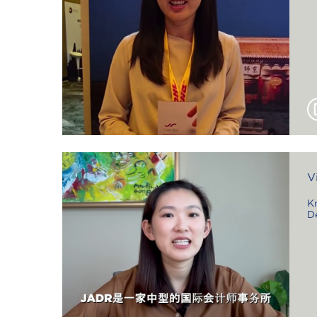
V
K
D