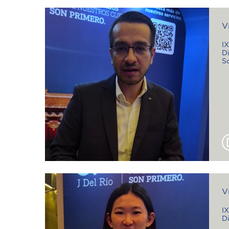
V
I
Di
S
V
I
D