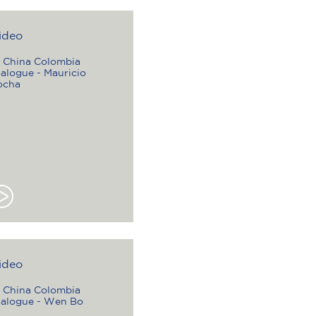
ideo
X China Colombia
alogue - Mauricio
ocha
ideo
X China Colombia
ialogue - Wen Bo