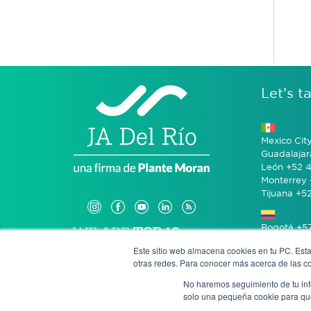
Let’s ta
Mexico Cit
Guadalajar
León +52 4
Monterrey 
Tijuana +5
Bogotá +57
Este sitio web almacena cookies en tu PC. Esta
otras redes. Para conocer más acerca de las coo
San José 
No haremos seguimiento de tu info
solo una pequeña cookie para que 
Anony