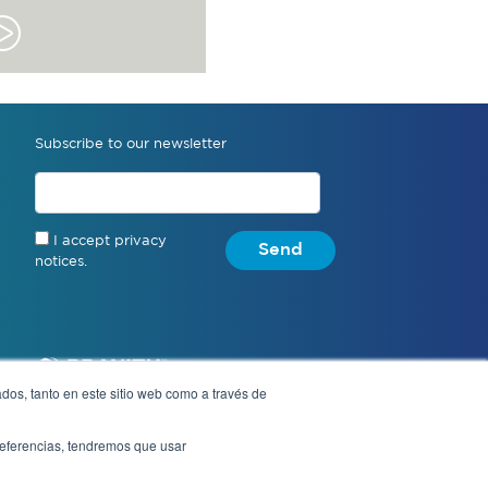
Subscribe to our newsletter
I accept privacy
Send
notices.
dos, tanto en este sitio web como a través de
preferencias, tendremos que usar
Notice of Privacy