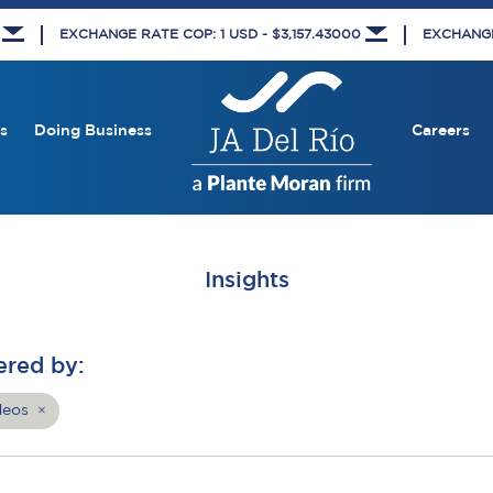
8
EXCHANGE RATE COP: 1 USD - $3,157.43000
EXCHANGE 
s
Doing Business
Careers
Insights
ered by:
deos
×