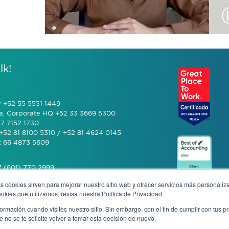
lk!
y +52 55 5531 1449
a, Corporate HQ +52 33 3669 5300
7 7152 1730
+52 81 8100 5310 / +52 81 4624 0145
2 66 4873 5609
 (601) 770 2999
s cookies sirven para mejorar nuestro sitio web y ofrecer servicios más personaliza
kies que utilizamos, revisa nuestra Política de Privacidad.
+506 4070 0742
rmación cuando visites nuestro sitio. Sin embargo, con el fin de cumplir con tus 
no se te solicite volver a tomar esta decisión de nuevo.
mous complaint