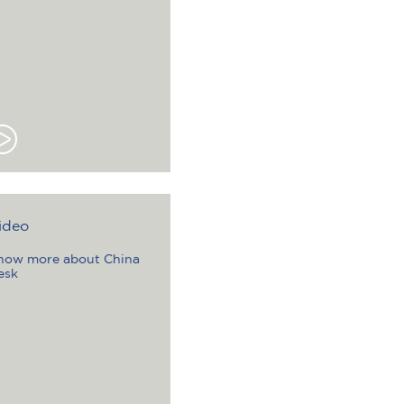
ideo
now more about China
esk