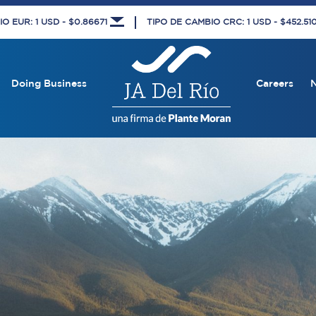
O EUR: 1 USD - $0.86671
TIPO DE CAMBIO CRC: 1 USD - $452.5
Doing Business
Careers