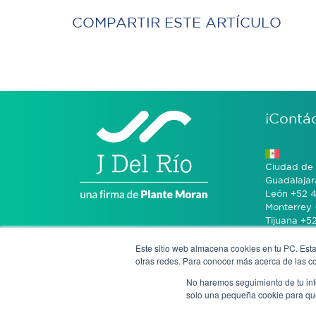
COMPARTIR ESTE ARTÍCULO
¡Contá
Ciudad de 
Guadalajar
León +52 4
Monterrey 
Tijuana +5
Este sitio web almacena cookies en tu PC. Esta
Bogotá +57
otras redes. Para conocer más acerca de las coo
No haremos seguimiento de tu info
San José 
solo una pequeña cookie para que 