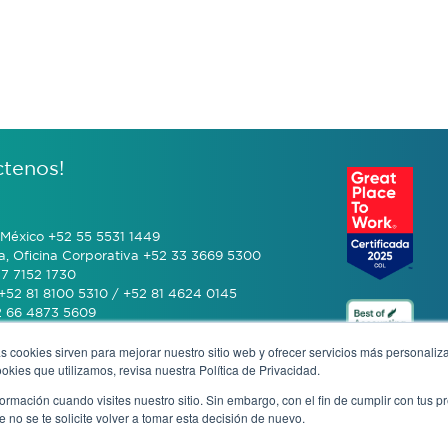
ctenos!
México +52 55 5531 1449
a, Oficina Corporativa +52 33 3669 5300
7 7152 1730
+52 81 8100 5310 / +52 81 4624 0145
2 66 4873 5609
s cookies sirven para mejorar nuestro sitio web y ofrecer servicios más personaliza
 (601) 770 2999
kies que utilizamos, revisa nuestra Política de Privacidad.
rmación cuando visites nuestro sitio. Sin embargo, con el fin de cumplir con tus 
+506 4070 0742
no se te solicite volver a tomar esta decisión de nuevo.