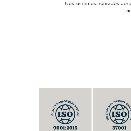
Nos sentimos honrados porqu
a
该标准旨在持续提供符合客户要求以
用于促进企业道德并打击贿
及适用的法律和法规要求的产品与服
国际标准，适用于组织内部
务，通过该管理系统的有效实施，提
表组织行事的第三方
升客户满意度。