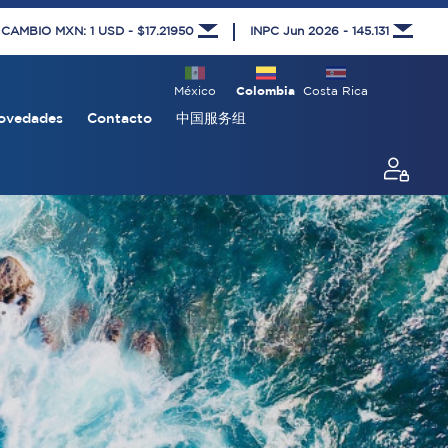
 CAMBIO MXN: 1 USD - $17.21950
INPC Jun 2026 - 145.131
México
Colombia
Costa Rica
ovedades
Contacto
中国服务组