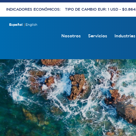
INDICADORES ECONÓMICOS:
TIPO DE CAMBIO EUR: 1 USD - $0.86
Español
English
Nosotros
Servicios
Industrias