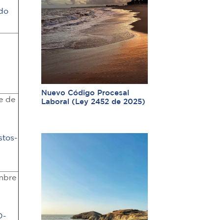
ado
Nuevo Código Procesal
e de
Laboral (Ley 2452 de 2025)
stos-
mbre
O-