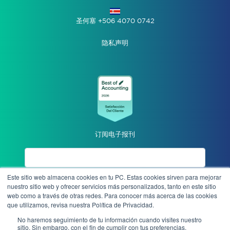
圣何塞 +506 4070 0742
隐私声明
订阅电子报刊
Este sitio web almacena cookies en tu PC. Estas cookies sirven para mejorar
我同意隐私声明
nuestro sitio web y ofrecer servicios más personalizados, tanto en este sitio
web como a través de otras redes. Para conocer más acerca de las cookies
que utilizamos, revisa nuestra Política de Privacidad.
发送
No haremos seguimiento de tu información cuando visites nuestro
sitio. Sin embargo, con el fin de cumplir con tus preferencias,