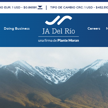
O EUR: 1 USD - $0.86591
TIPO DE CAMBIO CRC: 1 USD - $452.5
Doing Business
Careers