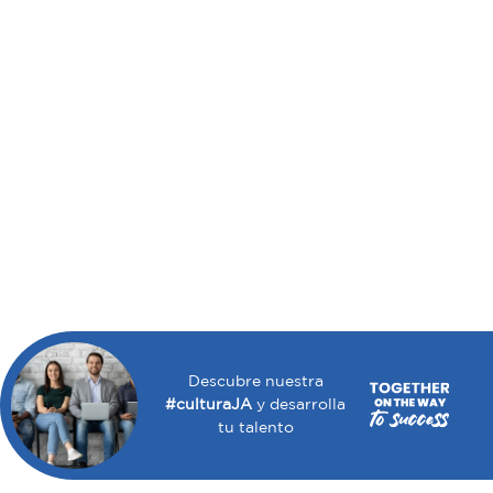
Descubre nuestra
#culturaJA
y desarrolla
tu talento