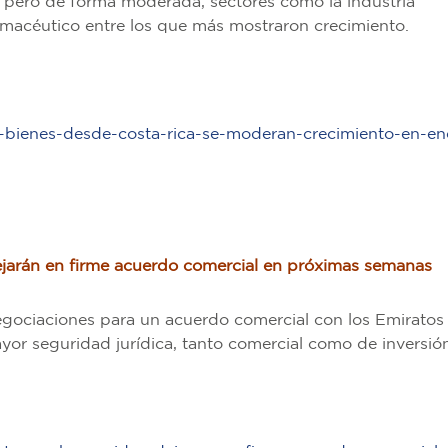
 pero de forma moderada, sectores como la industria
armacéutico entre los que más mostraron crecimiento.
e-bienes-desde-costa-rica-se-moderan-crecimiento-en-en
jarán en firme acuerdo comercial en próximas semanas
egociaciones para un acuerdo comercial con los Emiratos
or seguridad jurídica, tanto comercial como de inversión