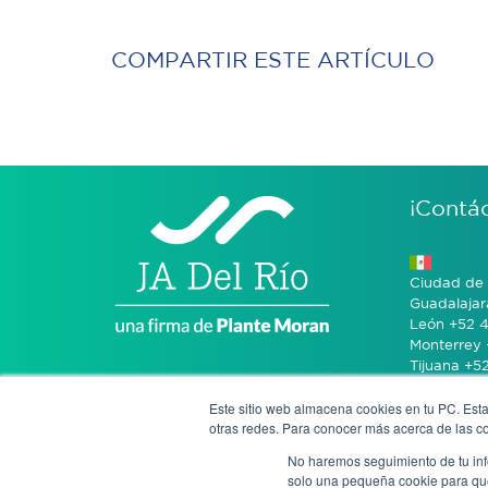
COMPARTIR ESTE ARTÍCULO
¡Contá
Ciudad de 
Guadalajar
León +52 4
Monterrey 
Tijuana +5
Este sitio web almacena cookies en tu PC. Esta
Bogotá +57
otras redes. Para conocer más acerca de las coo
No haremos seguimiento de tu info
San José 
solo una pequeña cookie para que 