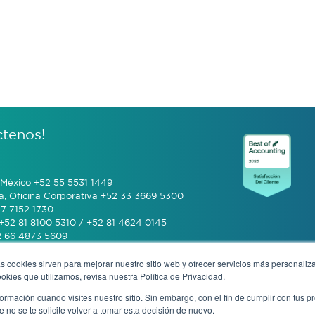
ctenos!
México +52 55 5531 1449
a, Oficina Corporativa +52 33 3669 5300
7 7152 1730
+52 81 8100 5310 / +52 81 4624 0145
2 66 4873 5609
s cookies sirven para mejorar nuestro sitio web y ofrecer servicios más personaliza
 (601) 770 2999
kies que utilizamos, revisa nuestra Política de Privacidad.
rmación cuando visites nuestro sitio. Sin embargo, con el fin de cumplir con tus 
+506 4070 0742
no se te solicite volver a tomar esta decisión de nuevo.