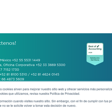
ctenos!
México +52 55 5531 1449
a, Oficina Corporativa +52 33 3669 5300
7 7152 1730
+52 81 8100 5310 / +52 81 4624 0145
2 66 4873 5609
s cookies sirven para mejorar nuestro sitio web y ofrecer servicios más personaliza
 (601) 770 2999
kies que utilizamos, revisa nuestra Política de Privacidad.
rmación cuando visites nuestro sitio. Sin embargo, con el fin de cumplir con tus 
+506 4070 0742
no se te solicite volver a tomar esta decisión de nuevo.