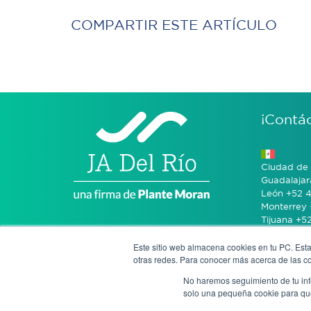
COMPARTIR ESTE ARTÍCULO
¡Contá
Ciudad de 
Guadalajar
León +52 4
Monterrey 
Tijuana +5
Este sitio web almacena cookies en tu PC. Esta
Bogotá +57
otras redes. Para conocer más acerca de las coo
No haremos seguimiento de tu info
San José 
solo una pequeña cookie para que 